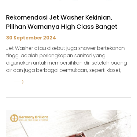
Rekomendasi Jet Washer Kekinian,
Pilihan Warnanya High Class Banget
30 September 2024
Jet Washer atau disebut juga shower bertekanan
tinggi adalah perlengkapan sanitari yang
digunakan untuk membersihkan diri setelah buang
air dan juga berbagai permukaan, seperti kloset,
dinding, dan lantai kamar mandi. Ya, alat ini sangat
efektif untuk menghilangkan noda menempel yang
sulit dibersihkan hanya dengan disiram air, serta
membersihkan sela-sela permukaan yang sulit
dijangkau. Bahkan, jet washer bertekanan tinggi
juga bisa digu...