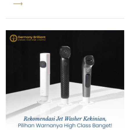
hanya praktis, namun dapat mempercantik kamar
mandi agar terlihat lebih estetik dan modern. Selain
tampilan yang menarik, shower juga dapat
menghemat penggunaan air karena terdapat
berbagai mode pancuran air yang digunakan
sehingga air tidak...