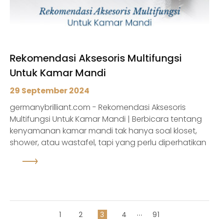
Rekomendasi Aksesoris Multifungsi
Untuk Kamar Mandi
29 September 2024
germanybrilliant.com - Rekomendasi Aksesoris
Multifungsi Untuk Kamar Mandi | Berbicara tentang
kenyamanan kamar mandi tak hanya soal kloset,
shower, atau wastafel, tapi yang perlu diperhatikan
adalah aksesoris pendukung lainnya. Meskipun
terlihat kecil dan sederhana, kamar mandi akan
lebih hidup dan enak dipandang mata apabila
dilengkapi dengan aksesoris lainnya. Pemilihan
aksesoris kamar mandi tidak sama seperti saat
memilih aksesoris di ruan...
...
1
2
3
4
91