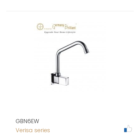
GBN6EW
Verisa series