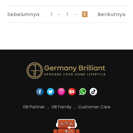
...
...
Sebelumnya
Berikutnya
1
1
5
GB Partner
GB Family
Customer Care