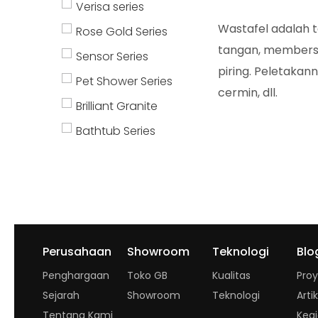
Verisa series
Wastafel adalah 
Rose Gold Series
tangan, membersi
Sensor Series
piring. Peletakan
Pet Shower Series
cermin, dll.
Brilliant Granite
Bathtub Series
Perusahaan
Showroom
Teknologi
Blo
Penghargaan
Toko GB
Kualitas
Pro
Sejarah
Showroom
Teknologi
Artik
Tentang Kami
Keg