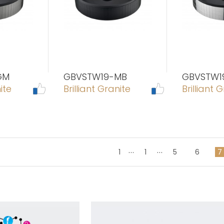
GM
GBVSTW19-MB
GBVSTW1
ite
Brilliant Granite
Brilliant 
...
...
1
1
5
6
7