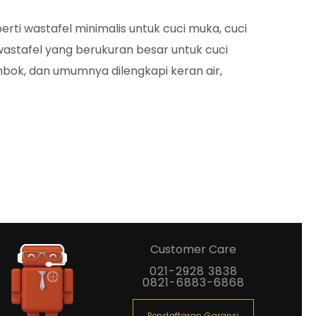
ti wastafel minimalis untuk cuci muka, cuci
astafel yang berukuran besar untuk cuci
bok, dan umumnya dilengkapi keran air,
Customer Care
021-2928 3838
0821-6883-6868
Pendaftaran Garansi