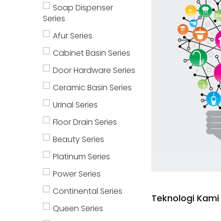
Soap Dispenser
Series
Afur Series
Cabinet Basin Series
Door Hardware Series
Ceramic Basin Series
Urinal Series
Floor Drain Series
Beauty Series
Platinum Series
Power Series
Continental Series
Teknologi Kami
Queen Series
Baca lebih banyak
Ba