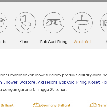
ris
Kloset
Bak Cuci Piring
Wastafel
iant) memberikan inovasi dalam produk Sanitaryware. Sa
n
,
Shower
,
Wastafel
,
Akssesoris
,
Bak Cuci Piring
,
Kloset
,
Fl
ia dengan garansi 5 hingga 25 tahun.