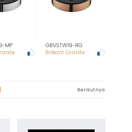
9-MP
GBVSTW19-RG
Granite
Brilliant Granite
Berikutnya