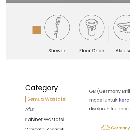
Shower
Floor Drain
Akseso
Category
GB (Germany Brill
Semua Wastafel
model untuk
Kera
diseluruh Indones
Afur
Kabinet Wastafel
Wastafel Keramik