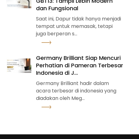
GBT13: Tampil Lebih Modern
dan Fungsional
Saat ini, Dapur tidak hanya menjadi
tempat untuk memasak, tetapi
juga berperan s...
Lihat detail
Germany Brilliant Siap Mencuri
Perhatian di Pameran Terbesar
Indonesia di J...
Germany Brilliant hadir dalam
acara terbesar di indonesia yang
diadakan oleh Meg...
Lihat detail