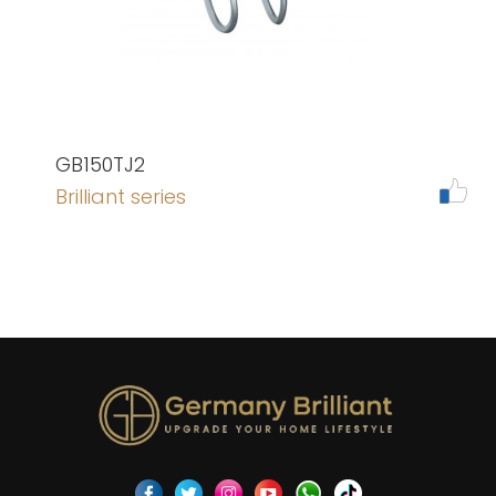
GB150TJ2
Brilliant series